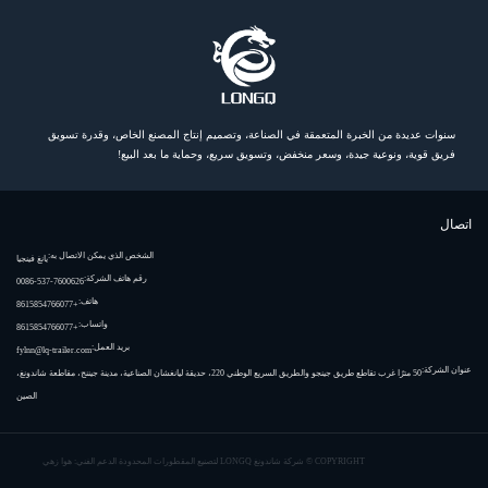
سنوات عديدة من الخبرة المتعمقة في الصناعة، وتصميم إنتاج المصنع الخاص، وقدرة تسويق
فريق قوية، ونوعية جيدة، وسعر منخفض، وتسويق سريع، وحماية ما بعد البيع!
اتصال
الشخص الذي يمكن الاتصال به:
يانغ فينجيا
رقم هاتف الشركة:
0086-537-7600626
هاتف:
+8615854766077
واتساب:
+8615854766077
بريد العمل:
fylnn@lq-trailer.com
عنوان الشركة:
50 مترًا غرب تقاطع طريق جينجو والطريق السريع الوطني 220، حديقة ليانغشان الصناعية، مدينة جيننج، مقاطعة شاندونغ،
الصين
COPYRIGHT ©
شركة شاندونغ LONGQ لتصنيع المقطورات المحدودة
الدعم الفني: هوا زهي