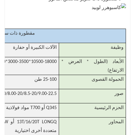
مقطورة ذات سري
وظيفة
الآلات الكبيرة أو حفارة
الأبعاد (الطول * العرض *
10500-18000*3000-3500*1130-1550 ملم
الارتفاع)
الحمولة القصوى
25-100 طن
صور
6.5-20/7.5-20/8.00-20/8.5-20/9.00-22.5 / 11.00R20مثلث/هان
الحزم الرئيسية
Q345 أو T700 مواد فولاذية باو عالية القوة، يزيد السماكة وفقًا للحمل
المحاور
متعددة أخرى اختيارية