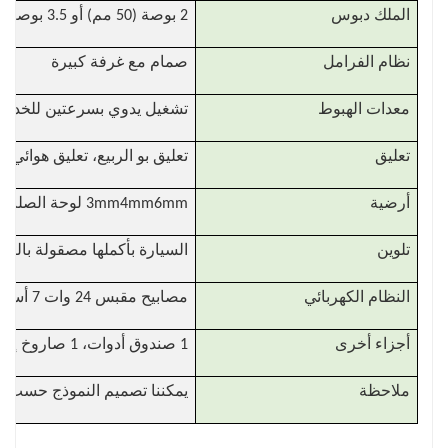
الملك دبوس
2 بوصة (50 مم) أو 3.5 بوصة (90 مم)، ثابتة أو نشطة
نظام الفرامل
صمام مع غرفة كبيرة
معدات الهبوط
تشغيل يدوي بسرعتين للخدمة الشاقة 28 طنًا
تعليق
تعليق بو الربيع، تعليق هوائي
أرضية
3mm4mm6mm لوحة الصلب الماس
تلوين
السيارة بأكملها مصقولة بالرم
النظام الكهربائي
مصابيح مقبس 24 وات 7 أساسية وفقًا للمعايير الأوروبية (مناسبة لجميع الأسواق)
أجزاء أخرى
1 صندوق أدوات، 1 صاروخ إطار احتياطي
ملاحظة
يمكننا تصميم النموذج حسب م