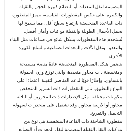
قدر من الكفاءة والسلامة.
المصممة لنقل المعدات أو البضائع كبيرة الحجم والثقيلة
تحسين توزيع الحمل:
والكبيرة. على عكس المقطورات القياسية، تتميز المقطورة
يقوم النظام متعدد المحاور في مقطورات لوبوي بتوزيع
ذات القاعدة المنخفضة بارتفاع سطح أقل، مما يسمح لها
الحمولة بشكل متساوٍ، مما يساعد على تقليل تآكل الإطارات
بحمل الأحمال الطويلة والثقيلة مع ثبات وأمان أفضل.
والهيكل، فضلاً عن منع تلف أسطح الطرق. وهذا مهم بشكل
تُستخدم هذه المقطورات بشكل شائع في صناعات مثل البناء
خاص لنقل الأحمال الثقيلة أو الضخمة للغاية.
والتعدين ونقل الآلات والمعدات الصناعية والسلع الكبيرة
الخلوص الأرضي المنخفض: يضمن ارتفاع السطح السفلي أن
الأخرى.
يكون مركز ثقل الحمولة أقرب إلى الأرض، مما يحسن
يتضمن هيكل المقطورة المنخفضة عادةً منصة مسطحة
الاستقرار ويقلل من خطر الانقلاب أو التأرجح أثناء النقل.
ومنخفضة ذات محاور متعددة، والتي توزع وزن الحمولة
وتساعد هذه الميزة أيضًا في نقل الأحمال الطويلة دون تجاوز
بالتساوي، وإطارًا قويًا لدعم العناصر الثقيلة. اعتمادًا على
حدود الارتفاع.
النوع والتطبيق، تأتي المقطورات ذات السرير المنخفض
تحسين السلامة: يركز تصميم المقطورات المنخفضة على
بتكوينات مختلفة، مثل الإصدارات ذات المحورين أو الثلاثة
السلامة، خاصة عند نقل الأحمال الثقيلة أو غير المستقرة.
محاور أو الأربعة محاور، وقد تشتمل على منحدرات لسهولة
يقلل ارتفاع السطح السفلي من احتمالية وقوع حوادث ناجمة
التحميل والتفريغ.
عن تغير الحمولة أو عدم استقرارها.
مقطورة الشاحنة ذات القاعدة المنخفضة هي نوع من
مركبات النقل الثقيلة المصممة لنقل المعدات أو البضائع