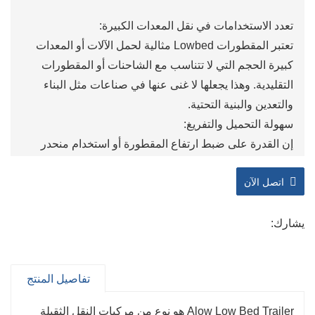
تعدد الاستخدامات في نقل المعدات الكبيرة:
تعتبر المقطورات Lowbed مثالية لحمل الآلات أو المعدات
كبيرة الحجم التي لا تتناسب مع الشاحنات أو المقطورات
التقليدية. وهذا يجعلها لا غنى عنها في صناعات مثل البناء
والتعدين والبنية التحتية.
سهولة التحميل والتفريغ:
إن القدرة على ضبط ارتفاع المقطورة أو استخدام منحدر
هيدروليكي يجعل التحميل والتفريغ أسهل وأكثر أمانًا، خاصة
اتصل الآن
بالنسبة للآلات الثقيلة أو كبيرة الحجم. وهذا يقلل من خطر
تلف المعدات والمقطورة.
خيارات قابلة للتخصيص:
يشارك:
تأتي نصف المقطورات Lowbed في تكوينات مختلفة، بما في
ذلك الأسطح القابلة للتعديل، والأقواس المعقوفة القابلة
تفاصيل المنتج
للفصل، والنماذج متعددة المحاور. وتسمح هذه المرونة
بتخصيصها وفقًا لاحتياجات النقل المحددة، مما يضمن أقصى
Alow Low Bed Trailer هو نوع من مركبات النقل الثقيلة