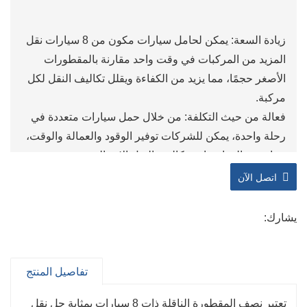
زيادة السعة: يمكن لحامل سيارات مكون من 8 سيارات نقل
المزيد من المركبات في وقت واحد مقارنة بالمقطورات
الأصغر حجمًا، مما يزيد من الكفاءة ويقلل تكاليف النقل لكل
مركبة.
فعالة من حيث التكلفة: من خلال حمل سيارات متعددة في
رحلة واحدة، يمكن للشركات توفير الوقود والعمالة والوقت،
مما يؤدي إلى انخفاض تكاليف النقل الإجمالية.
ثبات معزز: تم تصميم هذه المقطورات خصيصًا لنقل
اتصل الآن
السيارات، وتوفر استقرارًا وأمانًا أفضل أثناء النقل، مما يقلل
من مخاطر تلف المركبات.
يشارك:
تعدد الاستخدامات: يمكن لهذه المقطورات استيعاب أنواع
مختلفة من المركبات، بما في ذلك سيارات السيدان
وسيارات الدفع الرباعي والشاحنات الخفيفة، مما يجعلها
تفاصيل المنتج
مناسبة لاحتياجات النقل المتنوعة.
تعتبر نصف المقطورة الناقلة ذات 8 سيارات بمثابة حل نقل