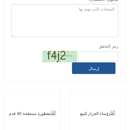
رمز التحقق
إرسال