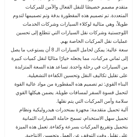
المتانة: تم تصميم 8 مقطورات حاملة للسيارات باستخدام
متقدم مصمم خصيصًا للنقل الفعال والآمن للمركبات
مواد وهندسة قوية لتحمل قسوة النقل لمسافات طويلة، مما
المتعددة. تم تصميم هذه المقطورة بدقة وتم تصميمها لتدوم
يضمن طول العمر والموثوقية.
طويلاً، وهي مثالية لوكلاء السيارات وشركات الخدمات
كفاءة التحميل والتفريغ: تتميز العديد من حاملات السيارات
اللوجستية وشركات نقل السيارات التي تتطلع إلى تحسين
الثمانية بأنظمة هيدروليكية أو منحدرات تسهل التحميل
عمليات نقل المركبات الخاصة بهم.
والتفريغ السريع، مما يقلل من أوقات التسليم.
سعة عالية: يمكن لحامل السيارات الـ 8 أن يستوعب ما يصل
إلى ثماني مركبات، مما يجعله خيارًا مثاليًا لنقل كميات كبيرة
من السيارات في رحلة واحدة. تساعد هذه السعة المتزايدة
على تقليل تكاليف النقل وتحسين الكفاءة التشغيلية.
البناء القوي: تم تصميم هذه المقطورة من مواد عالية القوة
لتحمل قسوة السفر لمسافات طويلة. يضمن هيكلها القوي
سلامة وأمن المركبات التي يتم نقلها.
آلية تحميل متقدمة: مجهزة بمنحدرات هيدروليكية ونظام
تحميل سهل الاستخدام، تسمح حاملة السيارات الثمانية
بتحميل وتفريغ المركبات بسرعة وكفاءة. تعمل هذه الميزة
على تقليل وقت التوقف عن العمل وتحسين الإنتاجية.