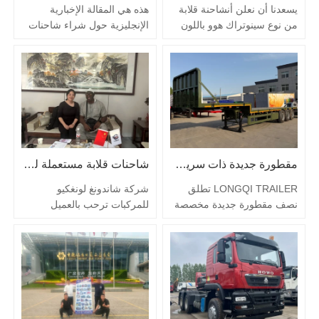
عملاء رئيسيين من…
لشركة لونغكي…
يسعدنا أن نعلن أنشاحنة قلابة
هذه هي المقالة الإخبارية
من نوع سينوتراك هوو باللون
الإنجليزية حول شراء شاحنات
البرتقالي مُجددة بالكامل تم
الجرارات المستعملة: زيارة
الانتهاء منه للتو وتم إضافته
عملاء أفارقة للمصنع وطلب
رسميًا إلى مخزون الشاحنات
رأسين جرار HOWO NX
المستعملة لدينا. هذه الشاحنة
مستعملين في 9 يونيو 2026،
القلابة مزودة بـمحرك ديزل
قام عملاء…
أصلي من سينوتراك بقوة 371
حصانالاعتماد على ذلكمعيار
الانبعاثات الصيني الثانيإنتاج
مقطورة جديدة ذات سرير منخفض بثلاثة محاور
شاحنات قلابة مستعملة للبيع
طاقة مستقر،…
LONGQI TRAILER تطلق
شركة شاندونغ لونغكيو
نصف مقطورة جديدة مخصصة
للمركبات ترحب بالعميل
منخفضة السطح للنقل الثقيل
الأفريقي بمناسبة الزيارة
متعدد الاستخدامات ليانغشان،
الناجحة وتوقيع الطلب: تم ​​تأكيد
الصين – 1 مايو 2026أعلنت
شراء جرارين وشاحنتين
شركة LONGQI TRAILER،
قلابتين. ليانغشان، شاندونغ،
وهي شركة رائدة في تصنيع
الصين – 30 أبريل 2026 في
حلول المركبات التجارية
30 أبريل 2026، استضافت
المتخصصة، اليوم عن إطلاق
شركة شاندونغ لونغكيو