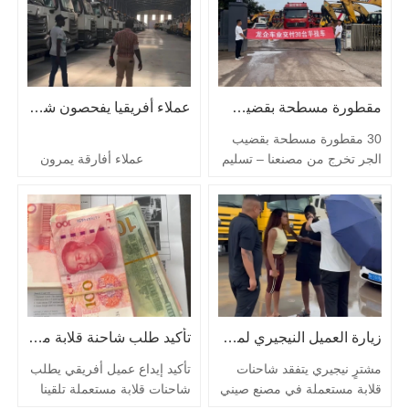
مقطورة مسطحة بقضيب جر للبيع
عملاء أفريقيا يفحصون شاحنات قلابة مستعملة
30 مقطورة مسطحة بقضيب
الجر تخرج من مصنعنا – تسليم
عملاء أفارقة يمرون
29 يوليو كان يوم 29 يوليو
لإلقاء نظرة على شاحناتنا
مزدحماً بالنسبة لنا. قمنا بتحميل
القلابة كان لدينا بعض الزوار
30 مقطورة مسطحة بقضيب
من أفريقيا مروا عبر المستودع
الجر وأرسلناها إلى مالكها
في الثاني من أغسطس. كانوا
الجديد – وهي شركة لوجستية
هنا خصيصًا لتفقد مخزون
مقرها في غرب أفريقيا. كانوا
شاحناتنا القلابة المستعملة،
في مفاوضات معنا لأسابيع،
وبصراحة، كان يومًا جيدًا جدًا.
وأخيراً جاء اليوم لشحن هذه
أخذناهم مباشرة إلى أرضية…
زيارة العميل النيجيري لمصنع الصين لفحص شاحنات التفريغ المستعملة
تأكيد طلب شاحنة قلابة مستعملة من أفريقيا
المقطورات القوية. عمل
الفريق…
مشترٍ نيجيري يتفقد شاحنات
تأكيد إيداع عميل أفريقي يطلب
قلابة مستعملة في مصنع صيني
شاحنات قلابة مستعملة تلقينا