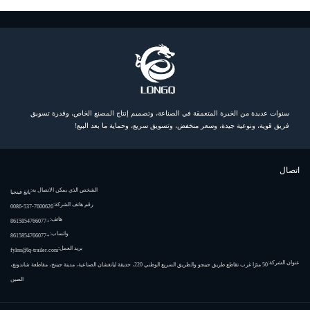
سنوات عديدة من الخبرة المتعمقة في الصناعة، وتصميم إنتاج المصنع الخاص، وقدرة تسويق
فريق قوية، ونوعية جيدة، وسعر منخفض، وتسويق سريع، وحماية ما بعد البيع!
اتصال
الشخص الذي يمكن الاتصال به:
يانغ فينجيا
رقم هاتف الشركة:
0086-537-7600626
هاتف:
+8615854766077
واتساب:
+8615854766077
بريد العمل:
fylnn@lq-trailer.com
عنوان الشركة:
50 مترًا غرب تقاطع طريق جينجو والطريق السريع الوطني 220، حديقة ليانغشان الصناعية، مدينة جيننج، مقاطعة شاندونغ،
الصين