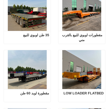
مقطورات لوبوي للبيع بالقرب 
35 طن لوبوي للبيع
مني
LOW LOADER FLATBED
مقطورة لوبد 60 طن