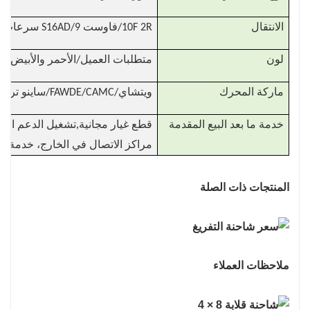
الانتقال
10F 2R/فاوست S16AD/9 سرعات AMT/12JSD200TA-B/16جير
لون
متطلبات العميل/الأحمر والأبيض وا
ماركة المحرك
ويتشاي/FAWDE/CAMC/ساينو تراك/يوشاي/رجل/
,
خدمة ما بعد البيع المقدمة
قطع غيار مجانية
تشغيل الدعم الفني
مراكز الاتصال في الخارج، خدمة إص
المنتجات ذات الصلة
ملاحظات العملاء