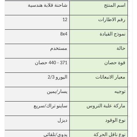
اسم المنتج
شاحنة قلابة هندسية
رقم الاطارات
12
نموذج القيادة
8x4
حالة
مستخدم
قوة حصان
371 - 440 حصان
معيار الانبعاثات
اليورو 2/3
توجيه
يسار/يمين
ماركة علبة التروس
ساينو تراك/سريع
نوع الوقود
ديزل
نوع ناقل الحركة
يدوي/تلقائي