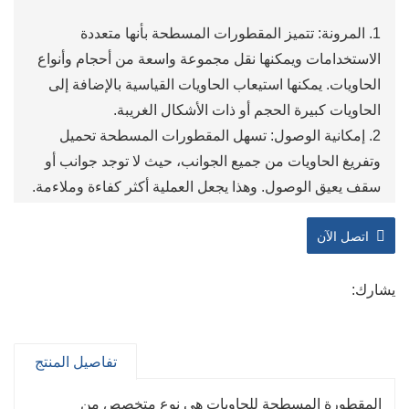
1. المرونة: تتميز المقطورات المسطحة بأنها متعددة
الاستخدامات ويمكنها نقل مجموعة واسعة من أحجام وأنواع
الحاويات. يمكنها استيعاب الحاويات القياسية بالإضافة إلى
الحاويات كبيرة الحجم أو ذات الأشكال الغريبة.
2. إمكانية الوصول: تسهل المقطورات المسطحة تحميل
وتفريغ الحاويات من جميع الجوانب، حيث لا توجد جوانب أو
سقف يعيق الوصول. وهذا يجعل العملية أكثر كفاءة وملاءمة.
3. الكفاءة: غالبًا ما تكون المقطورات المسطحة أسرع في
اتصل الآن
التحميل والتفريغ مقارنة بأنواع المقطورات الأخرى. يمكن أن
يساعد هذا في تقليل أوقات التسليم وزيادة الإنتاجية.
4. فعالية التكلفة: عادة ما تكون المقطورات المسطحة أكثر
يشارك:
فعالية من حيث التكلفة من المقطورات المتخصصة، حيث
يمكن استخدامها لمجموعة متنوعة من احتياجات نقل
تفاصيل المنتج
البضائع. هذا التنوع يمكن أن يوفر وفورات في التكاليف
للشركات.
المقطورة المسطحة للحاويات هي نوع متخصص من