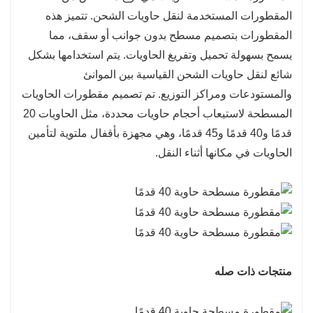
5. سهولة تأمين البضائع: تأتي المقطورات المسطحة عادة
المقطورات المستخدمة لنقل حاويات الشحن. تتميز هذه
مجهزة بأجهزة تأمين مثل الأشرطة والسلاسل والمجلدات
المقطورات بتصميم مسطح بدون جوانب أو سقف، مما
لضمان تثبيت الحاويات بشكل صحيح أثناء النقل. وهذا يساعد
يسمح بسهولة تحميل وتفريغ الحاويات. يتم استخدامها بشكل
على منع التحول والأضرار التي لحقت البضائع.
شائع لنقل حاويات الشحن القياسية بين الموانئ
والمستودعات ومراكز التوزيع. تم تصميم مقطورات الحاويات
المسطحة لاستيعاب أحجام حاويات محددة، مثل الحاويات 20
قدمًا و40 قدمًا و45 قدمًا، وهي مجهزة بأقفال ملتوية لتأمين
الحاويات في مكانها أثناء النقل.
منتجات ذات صله