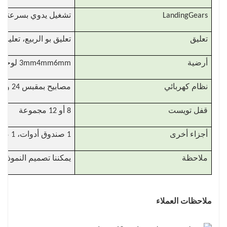
LandingGears
تشغيل يدوي بسرعتين للخدمة الشا
تعليق
تعليق بو الربيع، تعليق 
أرضية
3mm4mm6mm لوحة الصلب الماس
نظام كهربائي
مصابيح بمقبس 24 وات 7 أساسية وفقًا للمعايير الأوروبية (مناسبة لجميع الأسواق)
قفل تويست
8 أو 12 مجموعة
أجزاء أخرى
1 صندوق أدوات، 1 صاروخ إطار احتياطي
ملاحظة
يمكننا تصميم النموذج 
ملاحظات العملاء