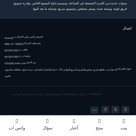
سنوات عديدة من الخبرة المتعمقة في الصناعة، وتصميم إنتاج المصنع الخاص، وقدرة تسويق
فريق قوية، ونوعية جيدة، وسعر منخفض، وتسويق سريع، وحماية ما بعد البيع!
اتصال
الشخص الذي يمكن الاتصال به:
يانغ فينجيا
رقم هاتف الشركة:
0086-537-7600626
هاتف:
+8615854766077
واتساب:
+8615854766077
بريد العمل:
fylnn@lq-trailer.com
عنوان الشركة:
50 مترًا غرب تقاطع طريق جينجو والطريق السريع الوطني 220، حديقة ليانغشان الصناعية، مدينة جيننج، مقاطعة شاندونغ،
الصين
COPYRIGHT ©
شركة شاندونغ LONGQ لتصنيع المقطورات المحدودة
الدعم الفني: هوا زهي
Index
بيت
منتج
أخبار
سؤال
واتس اب