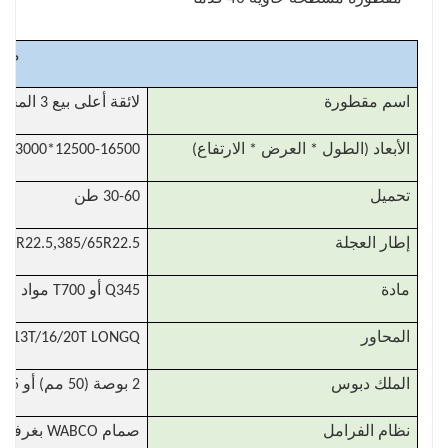
مقط
اسم مقطورة
لائقة أعلى بيع 3 المحور 40ft 20ft 45ft حاوية مسطحة شاحنة نصف مقطورة للنقل
الأبعاد (الطول * العرض * الارتفاع)
12500-16500*2500-3000*1430-1550 ملم
تحميل
30-60 طن
,
,
إطار العجلة
385/65R22.5 مثلث/ ماركة هانكوك
12R22.5
مادة
Q345 أو T700 مواد الصلب باو عالية القوة، يزيد سمك وفقا لloadm
المحاور
13T/16/20T LONGQ أو BPW أو FUWA ماركة، ثلاثة محاور، أربعة محاور ومحاور متعددة أخرى اختيارية
الملك دبوس
2 بوصة (50 مم) أو 3.5 بوصة (90 مم)، ثابتة أو نشطة
نظام الفرامل
صمام WABCO بغرفة كبيرة