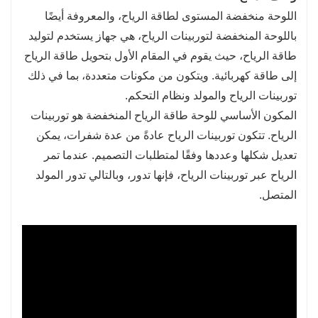
اللوحة منخفضة المستوى لطاقة الرياح، والمعروفة أيضًا
المنخفضة أن توفر الكهرباء في المناطق النائية أو
باللوحة المنخفضة لتوربينات الرياح، هي جهاز يستخدم لتوليد
المواقع خارج الشبكة، مما يقلل الاعتماد على شبكات
طاقة الرياح، حيث يقوم في المقام الأول بتحويل طاقة الرياح
الطاقة المركزية. ويمكن أن يكون هذا مفيدًا بشكل
إلى طاقة كهربائية. ويتكون من مكونات متعددة، بما في ذلك
خاص للمجتمعات الريفية أو الصناعات الواقعة بعيدًا
توربينات الرياح والمولد ونظام التحكم.
عن المناطق الحضرية.
المكون الأساسي للوحة طاقة الرياح المنخفضة هو توربينات
الرياح. تتكون توربينات الرياح عادةً من عدة شفرات، يمكن
تعديل شكلها وعددها وفقًا لمتطلبات التصميم. عندما تمر
الرياح عبر توربينات الرياح، فإنها تدور، وبالتالي تدور المولد
المتصل.