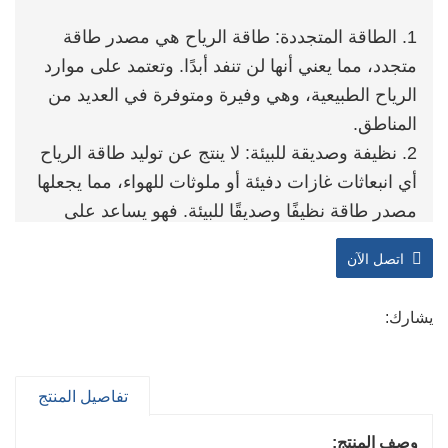
1. الطاقة المتجددة: طاقة الرياح هي مصدر طاقة
متجدد، مما يعني أنها لن تنفد أبدًا. وتعتمد على موارد
الرياح الطبيعية، وهي وفيرة ومتوفرة في العديد من
المناطق.
2. نظيفة وصديقة للبيئة: لا ينتج عن توليد طاقة الرياح
أي انبعاثات غازات دفيئة أو ملوثات للهواء، مما يجعلها
مصدر طاقة نظيفًا وصديقًا للبيئة. فهو يساعد على
تقليل الاعتماد على الوقود الأحفوري والتخفيف من
اتصل الآن
تغير المناخ.
3. فعالة من حيث التكلفة: بمجرد إجراء الاستثمار
يشارك:
الأولي، تكون تكاليف تشغيل لوحات طاقة الرياح
المنخفضة منخفضة نسبيًا. الوقود مجاني، لأنه يعتمد
على الرياح، وتكاليف الصيانة منخفضة بشكل عام
تفاصيل المنتج
مقارنة بتقنيات توليد الطاقة الأخرى.
4. الاستقلال في الطاقة: يمكن للوحات طاقة الرياح
وصف المنتج: