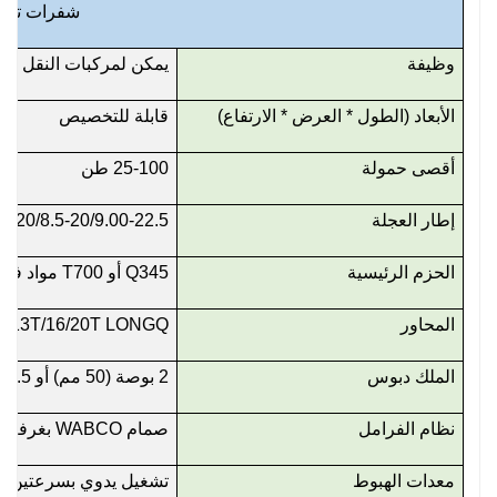
شفرات تورب
وظيفة
يمكن لمركبات النقل النصلي
الأبعاد (الطول * العرض * الارتفاع)
قابلة للتخصيص
أقصى حمولة
25-100 طن
إطار العجلة
6.5-20/7.5-20/8.00-20/8.5-20/9.00-22.5 / R20
الحزم الرئيسية
Q345 أو T700 مواد فولاذية باو عالية القوة، يزيد السماكة وفقًا للحمل
المحاور
13T/16/20T LONGQ أو BPW أو FUWA ماركة، ثلاثة محاور، أربعة محاور ومحاور متعددة أخرى اختيارية
الملك دبوس
2 بوصة (50 مم) أو 3.5 بوصة (90 مم)، ثابتة أو نشطة
نظام الفرامل
صمام WABCO بغرفة كبيرة
معدات الهبوط
تشغيل يدوي بسرعتين للخدمة الشاقة