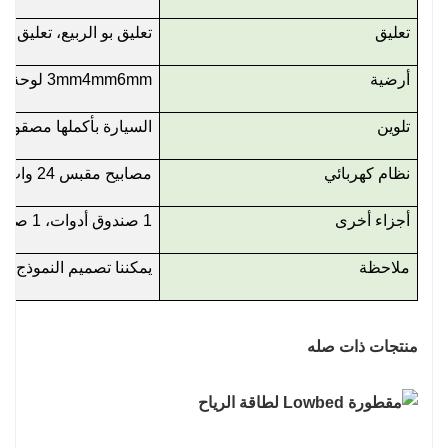
تعليق
تعليق بو الربيع، تعليق هو
أرضية
3mm4mm6mm لوحة الصلب الماس
تلوين
السيارة بأكملها مصقولة
نظام كهربائي
مصابيح مقبس 24 وات 7 أساسية وفقًا للمعايير الأوروبية (مناسبة لجميع الأسواق)
أجزاء أخرى
1 صندوق أدوات، 1 صاروخ إطار احتياطي
ملاحظة
يمكننا تصميم النموذج 
منتجات ذات صله