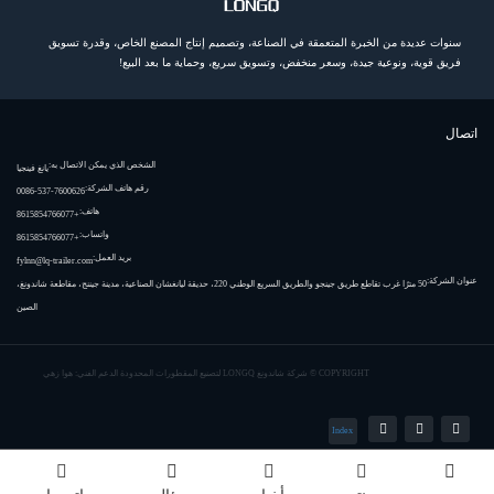
سنوات عديدة من الخبرة المتعمقة في الصناعة، وتصميم إنتاج المصنع الخاص، وقدرة تسويق
فريق قوية، ونوعية جيدة، وسعر منخفض، وتسويق سريع، وحماية ما بعد البيع!
اتصال
الشخص الذي يمكن الاتصال به:
يانغ فينجيا
رقم هاتف الشركة:
0086-537-7600626
هاتف:
+8615854766077
واتساب:
+8615854766077
بريد العمل:
fylnn@lq-trailer.com
عنوان الشركة:
50 مترًا غرب تقاطع طريق جينجو والطريق السريع الوطني 220، حديقة ليانغشان الصناعية، مدينة جيننج، مقاطعة شاندونغ،
الصين
COPYRIGHT ©
شركة شاندونغ LONGQ لتصنيع المقطورات المحدودة
الدعم الفني: هوا زهي
Index