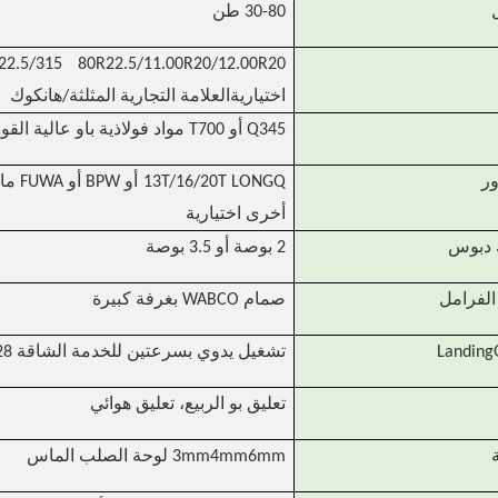
30-80 طن
اختياريةالعلامة التجارية المثلثة/هانكوك
Q345 أو T700 مواد فولاذية باو عالية القوة، يزيد السماكة وفقًا للحمل
ور
LONGQ
أخرى اختيارية
 دبوس
2 بوصة أو 3.5 بوصة
الفرامل
صمام WABCO بغرفة كبيرة
Landing
تشغيل يدوي بسرعتين للخدمة الشاقة 28 طنًا أو 32 طنًا
تعليق بو الربيع، تعليق هوائي
3mm4mm6mm لوحة الصلب الماس