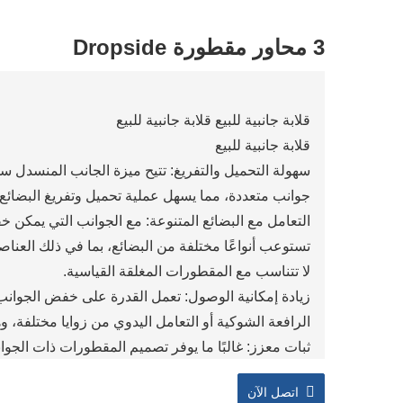
3 محاور مقطورة Dropside
قلابة جانبية للبيع قلابة جانبية للبيع
قلابة جانبية للبيع
سهولة التحميل والتفريغ: تتيح ميزة الجانب المنسدل
جوانب متعددة، مما يسهل عملية تحميل وتفريغ البضائع
التعامل مع البضائع المتنوعة: مع الجوانب التي يمكن 
تستوعب أنواعًا مختلفة من البضائع، بما في ذلك العناصر
لا تتناسب مع المقطورات المغلقة القياسية.
زيادة إمكانية الوصول: تعمل القدرة على خفض الجوانب
الرافعة الشوكية أو التعامل اليدوي من زوايا مختلفة
ثبات معزز: غالبًا ما يوفر تصميم المقطورات ذات الجو
الثبات أثناء النقل، خاصة عند التحميل.
اتصل الآن
تكوينات قابلة للتخصيص: يمكن تجهيز المقطورات المسط