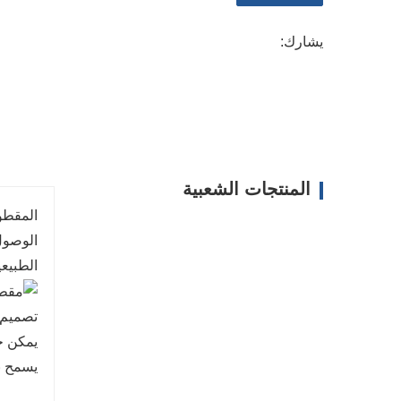
الروافع، أو الرفوف، أو القماش المشمع، لتلبية متطلبا
يشارك:
فعالة من حيث التكلفة: غالبًا ما تكون هذه المقطورات أ
يوفر توازنًا بين الوظائف والسعر.
المنتجات الشعبية
المقطو
الوصول 
الطبيعي
تصميم 
يمكن خف
يسمح با