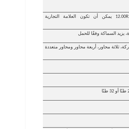
12.00R22.5/315 80R22.5/11.00R20/12.00R20 يمكن أن تكون العلامة التجارية
13T/16/20T  أو BPW أو FUWA ماركة، ثلاثة محاور، أربعة محاور ومحاور متعددة