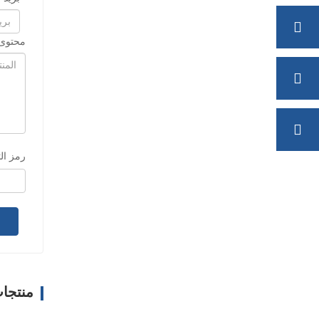
محتوى 
رمز ال
منتجا