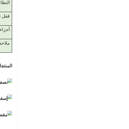
النظام
قفل 
أجزاء
ملاح
المنتج