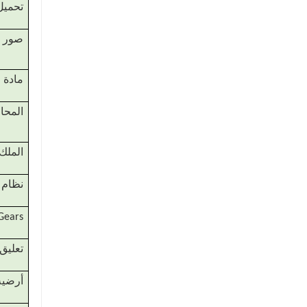
تحميل
صور
مادة
المحا
الملك
نظام 
Gears
تعليق
أرضية