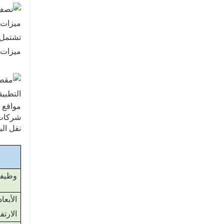
ميزات 
تشتمل 
ميزات ا
التطبيق
مواقع ا
شركات ت
نقل الب
وظيف
الأب
الارتف