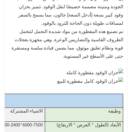
تعدد الاستخدامات: تعتبر مقطورة خزان الوقود الكاملة،
الجودة ومتينة مصممة خصيصًا لنقل الوقود. تتميز بخزان
المناسبة لمجموعة واسعة من التطبيقات، حلاً مثاليًا
وقود كبير بسعة [أدخل السعة] جالون، مما يسمح بالسفر
للمقاولين والمزارعين وموزعي الوقود والصناعات الأخرى
لمسافات طويلة دون الحاجة للتزود بالوقود.
التي تتطلب نقل الوقود.
تم تصنيع هذه المقطورة من مواد شديدة التحمل لتتحمل
الراحة: توفر المقطورة الكاملة لخزان الوقود طريقة عملية
الظروف القاسية والتضاريس الوعرة. وهي مجهزة بعجلات
وفعالة لنقل الوقود، مما يوفر الوقت والجهد للمستخدمين.
قوية ونظام تعليق موثوق، مما يضمن قيادة سلسة ومستقرة
حتى على الأسطح غير المستوية.
م
وظيفة
الاشياء المشتركة
الأبعاد (الطول * العرض * الارتفاع)
6000-7500*2200-2400*1200