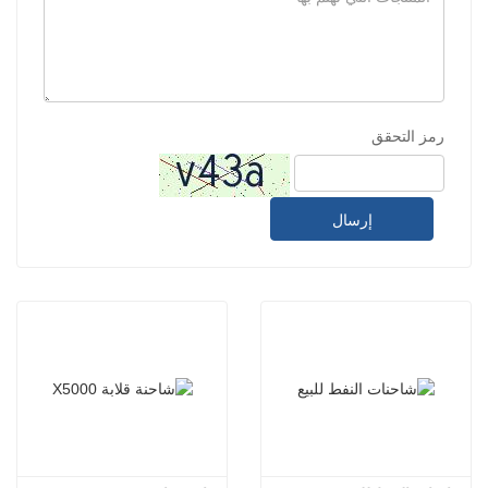
رمز التحقق
إرسال