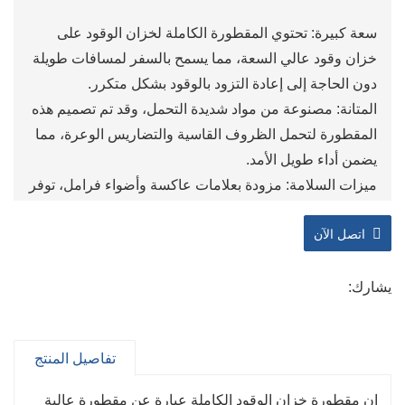
سعة كبيرة: تحتوي المقطورة الكاملة لخزان الوقود على
خزان وقود عالي السعة، مما يسمح بالسفر لمسافات طويلة
دون الحاجة إلى إعادة التزود بالوقود بشكل متكرر.
المتانة: مصنوعة من مواد شديدة التحمل، وقد تم تصميم هذه
المقطورة لتحمل الظروف القاسية والتضاريس الوعرة، مما
يضمن أداء طويل الأمد.
ميزات السلامة: مزودة بعلامات عاكسة وأضواء فرامل، توفر
مقطورة خزان الوقود الكاملة الرؤية وتعزز السلامة على
اتصل الآن
الطريق.
سهلة السحب: تم ​​تصميم هذه المقطورة لسهولة السحب
والقدرة على المناورة، مما يجعلها ملائمة للنقل إلى المواقع
يشارك:
البعيدة أو مواقع العمل.
أداء موثوق: بفضل العجلات القوية ونظام التعليق الموثوق،
تفاصيل المنتج
توفر المقطورة الكاملة لخزان الوقود قيادة سلسة ومستقرة
حتى على الأسطح غير المستوية.
إن مقطورة خزان الوقود الكاملة عبارة عن مقطورة عالية