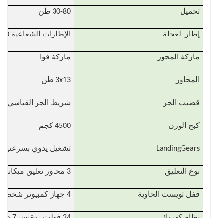
تحميل
30-80 طن
إطار العجلة
الإطارات الشعاعية 12R20
ماركة المحور
ماركة فوا
المحاور
3x13 طن
قضيب الجر
شريط الجر القياسي
كبح الوزن
4500 كجم
LandingGears
تشغيل يدوي بسرعتين للخدمة الشاق
نوع التعليق
3 محاور تعليق ميكانيكية
قفل تويست الحاوية
4 جهاز كمبيوتر شخصى
نظام كهربائي
24 فولت، مقبس 7 دبابيس، مجموعة واحدة من الكابلات القياسية 7 النواة