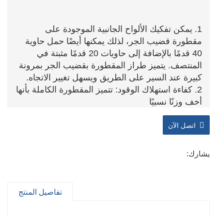
1. يمكن تفكيك الألواح الجانبية الموجودة على
مقطورة قضيب الجر، لذلك يمكنها أيضًا حمل حاوية
40 قدمًا بالإضافة إلى حاويات 20 قدمًا مثبتة في
المنتصف. يتميز طراز المقطورة بقضيب الجر بمرونة
كبيرة عند السير على الطريق ويسهل تغيير الاتجاه.
2. كفاءة استهلاك الوقود: تتميز المقطورة الكاملة بأنها
أخف وزنًا نسبيًا
وزن. يحتاج الجرار فقط إلى تحمل جزء من وزن
المقطورة، مما يقلل من استهلاك الوقود
اتصل الآن
استهلاك. وهذا يمكن أن يوفر تكاليف الوقود، وخاصة
للنقل لمسافات طويلة.
يشارك:
3. قدرة نقل أكبر: يمكن للمقطورة الكاملة أن تحمل
المزيد من البضائع مقارنة
إلى أنواع أخرى من الشاحنات. لديهم قدرة تحميل
تفاصيل المنتج
أعلى، والتي يمكن أن تلبي
احتياجات نقل كميات كبيرة من البضائع.