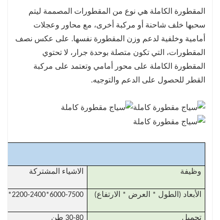
4. مرونة عالية: يمكن تجهيز نصف المقطورة ذات
المقطورة الكاملة هي نوع من المقطورات المصممة ليتم
المقطورة الكاملة بأنواع مختلفة من المقطورات
سحبها خلف شاحنة أو مركبة أخرى، مع محاور وعجلات
وفقا للمتطلبات، والتكيف مع مختلف أنواع وأحجام
أمامية وخلفية لدعم وزن المقطورة نفسها. على عكس نصف
نقل البضائع.
المقطورات، التي تكون متصلة بوحدة جرار، لا تحتوي
تتيح لهم هذه المرونة تلبية احتياجات النقل المختلفة
المقطورة الكاملة على محور أمامي وتعتمد على مركبة
وتحسين النقل
كفاءة.
القطر للحصول على الدعم والتوجيه.
5. القدرة على المناورة الجيدة: جهاز الاتصال بين
الجرار والمقطورة في أ
تعمل نصف المقطورة ذات المقطورة الكاملة على
تحسين القدرة الشاملة على المناورة للمركبة. مقدمة
يدعم الجرار الجزء الأمامي من المقطورة، مما يؤدي
م
إلى نصف قطر دوران أصغر و
قيادة أكثر استقرارًا، مما يقلل من صعوبة المناورة.
وظيفة
الاشياء المشتركة
الأبعاد (الطول * العرض * الارتفاع)
6000-7500*2200-2400*1200
تحميل
30-80 طن