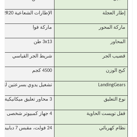
إطار العجلة
الإطارات الشعاعية 12R20
ماركة المحور
ماركة فوا
المحاور
3x13 طن
قضيب الجر
شريط الجر القياسي
كبح الوزن
4500 كجم
LandingGears
تشغيل يدوي بسرعتين للخدمة الشاقة 28 
نوع التعليق
3 محاور تعليق ميكانيكية
قفل تويست الحاوية
4 جهاز كمبيوتر شخصى
نظام كهربائي
24 فولت، مقبس 7 دبابيس، مجموعة واحدة من الكابلات القياسية 7 النواة