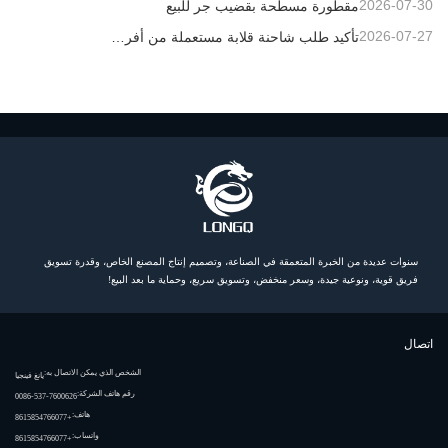
2026-07-30
مقطورة مسطحة بقضيب جر للبيع
2026-07-27
تأكيد طلب شاحنة قلابة مستعملة من أفريقيا
سنوات عديدة من الخبرة المتعمقة في الصناعة، وتصميم إنتاج المصنع الخاص، وقدرة تسويق
فريق قوية، ونوعية جيدة، وسعر منخفض، وتسويق سريع، وحماية ما بعد البيع!
اتصال
الشخص الذي يمكن الاتصال به:
يانغ فينجيا
رقم هاتف الشركة:
0086-537-7600626
هاتف:
+8615854766077
واتساب:
+8615854766077