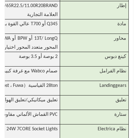
إطار
العلامة التجارية
مادة
Q345 أو T700 عالي القوة باو الفولاذ ، يزداد سمك وفقا للحمل
محاور
المحور متعدد المحور اختياري
كينغ دبوس
2 بوصة أو 3.5 بوصة
نظام الفرامل
صمام Wabco مع غرفة كبيرة
（
Landinggears
28ton القياسية
Jost ، Fuwa ، والعلامة التجارية المصنع
تعليق
تعليق ميكانيكي/تعليق الهواء
ستارة
PVC القماش الألماني مقاوم لدرجة الحرارة المنخفضة ناقص 40 درجة
نظام Electrica
24W 7CORE Socket Lights وفقًا للمعايير الأوروبية (مناسبة لجميع السوق)