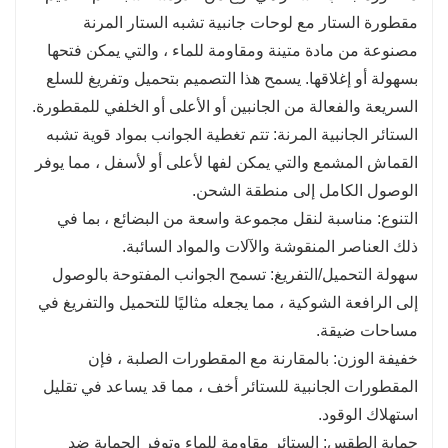
مقطورة الستار مع لوحات جانبية تشبه الستار المرنة
مصنوعة من مادة متينة ومقاومة للماء ، والتي يمكن فتحها
بسهولة أو إغلاقها. يسمح هذا التصميم بتحميل وتفريغ للسلع
السريعة والفعالة من الجانبين أو الأعلى أو الخلفي للمقطورة.
الستائر الجانبية المرنة: تتم تغطية الجوانب بمواد قوية تشبه
القماش المشمع والتي يمكن لفها لأعلى أو لأسفل ، مما يوفر
الوصول الكامل إلى منطقة الشحن.
التنوع: مناسبة لنقل مجموعة واسعة من البضائع ، بما في
ذلك العناصر المنقوشة والآلات والمواد السائبة.
سهولة التحميل/التفريغ: تسمح الجوانب المفتوحة بالوصول
إلى الرافعة الشوكية ، مما يجعله مثاليًا للتحميل والتفريغ في
مساحات ضيقة.
خفيفة الوزن: بالمقارنة مع المقطورات الصلبة ، فإن
المقطورات الجانبية للستائر أخف ، مما قد يساعد في تقليل
استهلاك الوقود.
حماية الطقس: الستائر مقاومة للماء وتوفر الحماية ضد