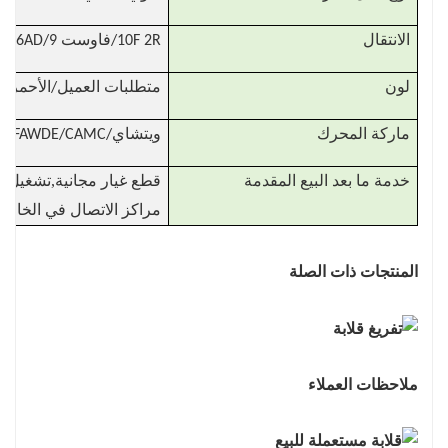
الانتقال
10F 2R/فاوست S16AD/9 سرعات AMT/12JSD200TA-B/16جير
لون
متطلبات العميل/الأحمر وا
ماركة المحرك
ويتشاي/FAWDE/CAMC/ساينو تراك/يوشاي/رجل/
,
خدمة ما بعد البيع المقدمة
قطع غيار مجانية
تشغيل ال
مراكز الاتصال في الخارج،
المنتجات ذات الصلة
ملاحظات العملاء