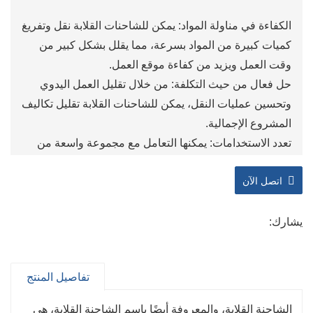
الكفاءة في مناولة المواد: يمكن للشاحنات القلابة نقل وتفريغ
كميات كبيرة من المواد بسرعة، مما يقلل بشكل كبير من
وقت العمل ويزيد من كفاءة موقع العمل.
حل فعال من حيث التكلفة: من خلال تقليل العمل اليدوي
وتحسين عمليات النقل، يمكن للشاحنات القلابة تقليل تكاليف
المشروع الإجمالية.
تعدد الاستخدامات: يمكنها التعامل مع مجموعة واسعة من
المواد، مما يجعلها مناسبة لمختلف الصناعات، بما في ذلك
اتصل الآن
البناء والتعدين وإدارة النفايات.
تحسين السلامة: تأتي الشاحنات القلابة الحديثة مزودة بالعديد
من ميزات السلامة التي تساعد على حماية المشغلين وتقليل
يشارك:
مخاطر الحوادث في مواقع العمل.
قدرة تحميل عالية: تم تصميم الشاحنة القلابة لتحمل الأحمال
تفاصيل المنتج
الثقيلة، ويمكنها إدارة كميات كبيرة من المواد، مما يجعلها أداة
أساسية للمشاريع واسعة النطاق.
الشاحنة القلابة، والمعروفة أيضًا باسم الشاحنة القلابة، هي