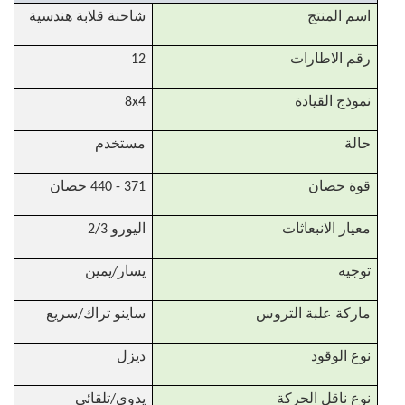
اسم المنتج
شاحنة قلابة هندسية
رقم الاطارات
12
نموذج القيادة
8x4
حالة
مستخدم
قوة حصان
371 - 440 حصان
معيار الانبعاثات
اليورو 2/3
توجيه
يسار/يمين
ماركة علبة التروس
ساينو تراك/سريع
نوع الوقود
ديزل
نوع ناقل الحركة
يدوي/تلقائي