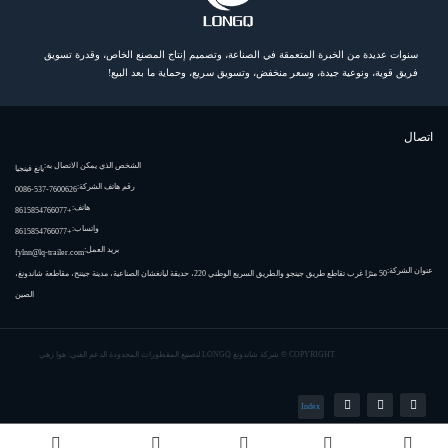
سنوات عديدة من الخبرة المتعمقة في الصناعة، وتصميم إنتاج المصنع الخاص، وقدرة تسويق
فريق قوية، ونوعية جيدة، وسعر منخفض، وتسويق سريع، وحماية ما بعد البيع!
اتصال
الشخص الذي يمكن الاتصال به:
يانغ فينجيا
رقم هاتف الشركة:
0086-537-7600626
هاتف:
+8615854766077
واتساب:
+8615854766077
بريد العمل:
fylnn@lq-trailer.com
عنوان الشركة:
50 مترًا غرب تقاطع طريق جينجو والطريق السريع الوطني 220، حديقة ليانغشان الصناعية، مدينة جيننج، مقاطعة شاندونغ،
الصين
COPYRIGHT ©
شركة شاندونغ LONGQ لتصنيع المقطورات المحدودة
الدعم الفني: هوا زهي
Index