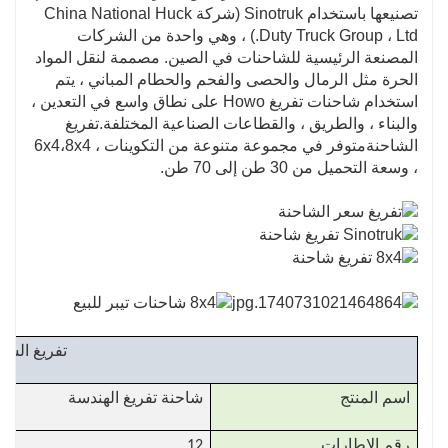
وكاميرات الرؤية الخلفية تقلل من مخاطر الحوادث.
تصنيعها باستخدام Sinotruk (شركة China National Huck
Duty Truck Group ، Ltd.) ، وهي واحدة من الشركات
المصنعة الرئيسية للشاحنات في الصين. مصممة لنقل المواد
الحرة مثل الرمال والحصى والفحم والحطام المباني ، يتم
استخدام شاحنات تفريغ Howo على نطاق واسع في التعدين ،
والبناء ، والطريق ، والقطاعات الصناعية المختلفة.
تفريغ
الشاحنة
متوفر في مجموعة متنوعة من التكوينات ، 6x4،8x4
، وسعة التحميل من 30 طن إلى 70 طن.
تفريغ الشا
اسم المنتج
شاحنة تفريغ الهندسة
رقم الإطارات
12