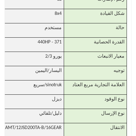
شكل القيادة
8x4
حالة
مستخدم
القدرة الحصانية
371 - 440HP
معيار الانبعاث
يورو 2/3
توجيه
اليسار/اليمين
العلامة التجارية مربع العتاد
sinotruk/سريع
نوع الوقود
ديزل
نوع الإرسال
دليل/تلقائي
الانتقال
EED AMT/12JSD200TA-B/16GEAR