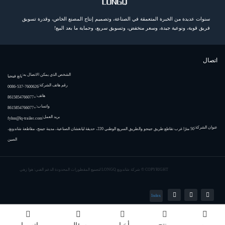
سنوات عديدة من الخبرة المتعمقة في الصناعة، وتصميم إنتاج المصنع الخاص، وقدرة تسويق
فريق قوية، ونوعية جيدة، وسعر منخفض، وتسويق سريع، وحماية ما بعد البيع!
اتصال
الشخص الذي يمكن الاتصال به:
يانغ فينجيا
رقم هاتف الشركة:
0086-537-7600626
هاتف:
+8615854766077
واتساب:
+8615854766077
بريد العمل:
fylnn@lq-trailer.com
عنوان الشركة:
50 مترًا غرب تقاطع طريق جينجو والطريق السريع الوطني 220، حديقة ليانغشان الصناعية، مدينة جيننج، مقاطعة شاندونغ،
الصين
COPYRIGHT ©
شركة شاندونغ LONGQ لتصنيع المقطورات المحدودة
الدعم الفني: هوا زهي
Index
بيت
منتج
أخبار
سؤال
واتس اب