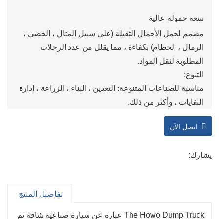
سعة حمولة عالية
مصمم لحمل الأحمال الثقيلة (على سبيل المثال ، الحصى ،
الرمال ، الحطام) بكفاءة ، مما يقلل من عدد الرحلات
المطلوبة لنقل المواد.
التنوع:
مناسبة للصناعات المتنوعة: التعدين ، البناء ، الزراعة ، إدارة
النفايات ، وأكثر من ذلك.
قابلة للتكوين مع أنواع مختلفة من الجسم (تفريغ خلفي ،
اتصل الآن
تفريغ جانبي ، تفريغ أسفل) وأحجام لتتناسب مع الاحتياجات
المحددة.
يشارك:
كفاءة عالية:
تتيح أنظمة التحول الهيدروليكي التفريغ السريع (غالبًا في
ثوان) ، مما يقلل من وقت التوقف عن مواقع العمل.
تفاصيل المنتج
ميزات السلامة
أنظمة متقدمة مثل ABS و EBD والتحكم في الاستقرار
The Howo Dump Truck عبارة عن سيارة صناعية شاقة تم