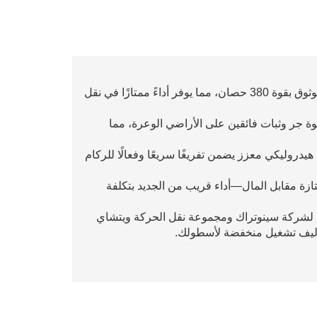
تعمل بمحرك ويتشاي الموثوق بقوة 380 حصان، مما يوفر أداءً ممتازًا في نقل
وفر هذا التكوين 6×4 قوة جر وثبات فائقين على الأراضي الوعرة، مما
هيدروليكي معزز يضمن تفريغًا سريعًا وفعالًا للركام
تازة مقابل المال—أداء قريب من الجديد بتكلفة
ة لشركة سينوتراك ومجموعة نقل الحركة ويتشاي
وتكاليف تشغيل منخفضة لأسطولك.