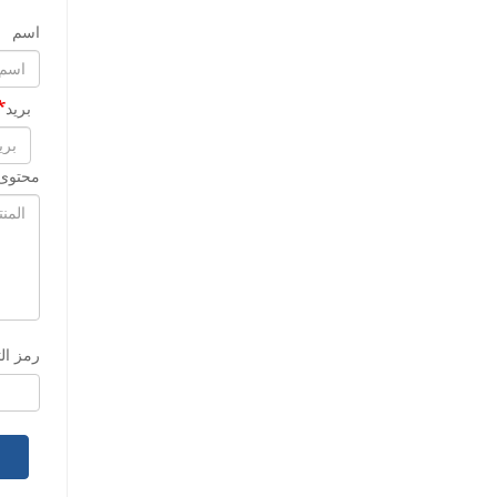
اسم
بريد
محتوى 
رمز ال