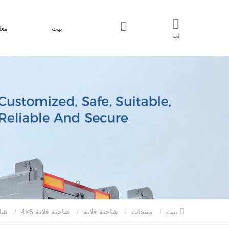
بيت
معل
لغة
بيت
منتجات
شاحنة قلابة
شاحنة قلابة 6×4
شاحنة قلابة فريتلاينر للبيع