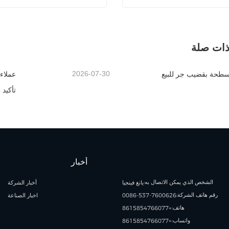
مقطورة مسطحة بقضيب الجر
رأس جرار Howo 4x2
تصل الآن
اتصل الآن
ذات صلة
2026-07-30
طحة بقضيب جر للبيع
عملاء
تأكيد
أخبار
الشخص الذي يمكن الاتصال به:
يانغ فينجيا
أخبار الشركة
رقم هاتف الشركة:
0086-537-7600626
اخبار الصناعة
هاتف:
+8615854766077
واتساب:
+8615854766077