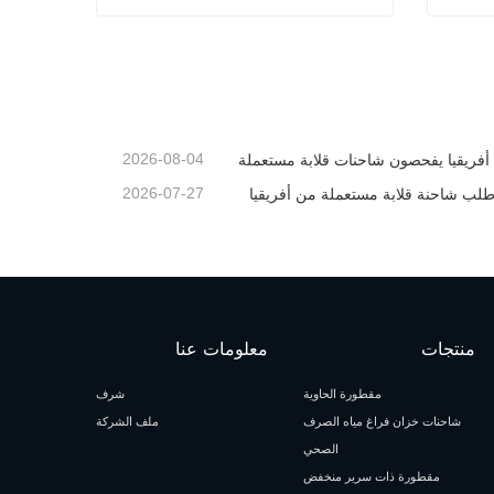
مقطورة Lowbed متعددة المحاور معقوفة
اتصل الآن
2026-08-04
 أفريقيا يفحصون شاحنات قلابة مستعملة
2026-07-27
 طلب شاحنة قلابة مستعملة من أفريقيا
منتجات
معلومات عنا
مقطورة الحاوية
شرف
شاحنات خزان فراغ مياه الصرف
ملف الشركة
الصحي
مقطورة ذات سرير منخفض