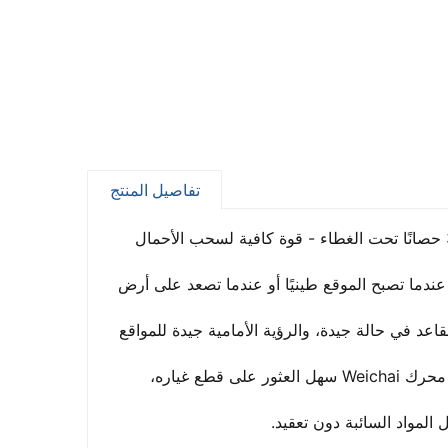
تفاصيل المنتج
إنها شاحنة قلابة من نوع HOWO 6x4 مستعملة بمحرك Weichai بقوة 380 حصانًا تحت الغطاء - قوة كافية لسحب الأحمال 
أنت تعلم أن شاحنات HOWO هذه تتحمل. الدفع بست عجلات يمنحك الثبات عندما تصبح الموقع طينيًا أو عندما تصعد على أرض 
الكابينة بسيطة وعملية. كل شيء في مكانه المتوقع. مكيف الهواء يعمل، المقاعد في حالة جيدة، والرؤية الأمامية جيدة للمواقع 
ما تحصل عليه هنا هو هندسة صينية ثقيلة مثبتة بدون سعر الشاحنة الجديدة. محرك Weichai سهل العثور على قطع غياره، 
 المواد السائبة دون تعقيد.