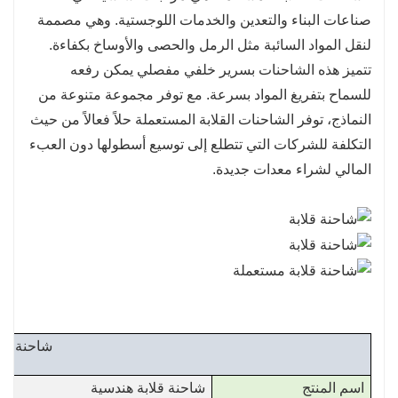
احتياجاتهم التشغيلية على أفضل وجه.
صناعات البناء والتعدين والخدمات اللوجستية. وهي مصممة
أداء مثبت: تتمتع العديد من الشاحنات القلابة المستعملة
لنقل المواد السائبة مثل الرمل والحصى والأوساخ بكفاءة.
بسجل حافل من الموثوقية والأداء، مما يسمح للمشترين
تتميز هذه الشاحنات بسرير خلفي مفصلي يمكن رفعه
بالبحث عن نماذج لها تاريخ من المتانة والكفاءة.
للسماح بتفريغ المواد بسرعة. مع توفر مجموعة متنوعة من
تكاليف تأمين أقل: أقساط التأمين على المركبات المستعملة
النماذج، توفر الشاحنات القلابة المستعملة حلاً فعالاً من حيث
أقل بشكل عام من تلك الجديدة، مما يوفر المزيد من التوفير
التكلفة للشركات التي تتطلع إلى توسيع أسطولها دون العبء
للشركات.
المالي لشراء معدات جديدة.
خيارات تمويل أسهل: غالبًا ما توفر المؤسسات المالية
خيارات تمويل أكثر مرونة للمركبات المستعملة، مما يسهل
على الشركات إدارة تدفقاتها النقدية.
صديقة للبيئة: يساهم شراء المركبات المستعملة في جهود
الاستدامة من خلال تقليل النفايات وتعزيز الاستخدام الفعال
للموارد الموجودة.
شاحنة قلا
اسم المنتج
شاحنة قلابة هندسية