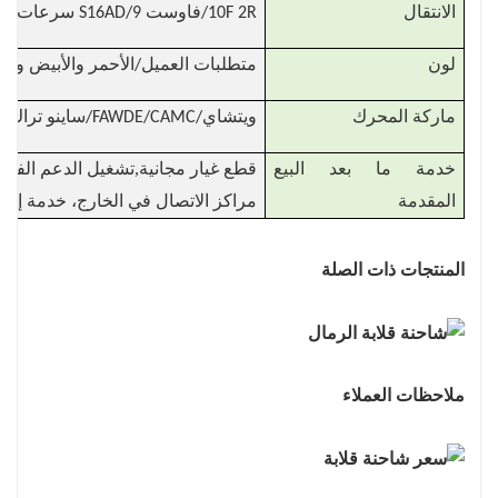
الانتقال
10F 2R/فاوست S16AD/9 سرعات AMT/12JSD200TA-B/16جير
لون
متطلبات العميل/الأحمر والأبيض والأ
ماركة المحرك
ويتشاي/FAWDE/CAMC/ساينو تراك/يوشاي/رجل/
,
خدمة ما بعد البيع
قطع غيار مجانية
تشغيل الدعم الفني ب
المقدمة
مراكز الاتصال في الخارج، خدمة إصلا
المنتجات ذات الصلة
ملاحظات العملاء