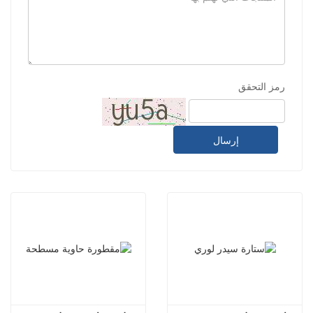
رمز التحقق
إرسال