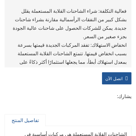
فعالية التكلفة: شراء الشاحنات القلابة المستعملة يقلل
بشكل كبير من النفقات الرأسمالية مقارنة بشراء شاحنات
جديدة. يمكن للشركات الحصول على شاحنات عالية الجودة
بجزء صغير من السعر.
انخفاض الاستهلاك: تفقد المركبات الجديدة قيمتها بسرعة
بسبب انخفاض قيمتها. تتمتع الشاحنات القلابة المستعملة
بمعدل استهلاك أبطأ، مما يجعلها استثمارًا أكثر ذكاءً على
المدى الطويل.
اتصل الآن
التوفر الفوري: غالبًا ما تكون الشاحنات المستعملة متاحة
للشراء بسهولة، مما يسمح للشركات بتوسيع أسطولها
بسرعة وتلبية متطلبات المشروع دون انتظار تسليم
يشارك:
المركبات الجديدة.
مجموعة متنوعة من الخيارات: يقدم سوق الشاحنات
تفاصيل المنتج
المستعملة مجموعة واسعة من النماذج والأحجام
والمواصفات، مما يتيح للمشترين اختيار المركبات التي تلبي
الشاحنات القلابة المستعملة هي مركبات أساسية في