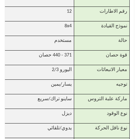
رقم الاطارات
12
نموذج القيادة
8x4
حالة
مستخدم
قوة حصان
371 - 440 حصان
معيار الانبعاثات
اليورو 2/3
توجيه
يسار/يمين
ماركة علبة التروس
ساينو تراك/سريع
نوع الوقود
ديزل
نوع ناقل الحركة
يدوي/تلقائي