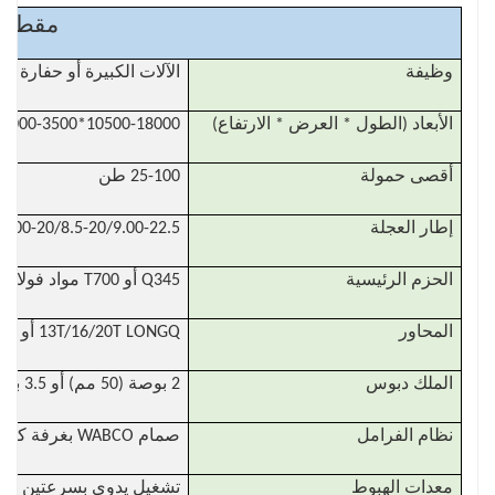
مقطور
وظيفة
الآلات الكبيرة أو حفارة
الأبعاد (الطول * العرض * الارتفاع)
10500-18000*3000-3500*1130-1550 ملم
أقصى حمولة
25-100 طن
إطار العجلة
6.5-20/7.5-20/8.00-20/8.5-20/9.00-22.5 / 11.00R20
الحزم الرئيسية
Q345 أو T700 مواد فولاذية باو عالية القوة، يزيد السماكة وفقًا للحمل
المحاور
13T/16/20T LONGQ أو BPW أو FUWA ماركة، ثلاثة محاور، أربعة محاور ومحاور متعددة أخرى اختيارية
الملك دبوس
2 بوصة (50 مم) أو 3.5 بوصة (90 مم)، ثابتة أو نشطة
نظام الفرامل
صمام WABCO بغرفة كبيرة
معدات الهبوط
تشغيل يدوي بسرعتين للخدمة الشاقة 8