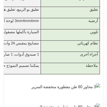
تعليق
تعليق بو الربيع، تعليق هوا
أرضية
3mm4mm6mm لوحة الصلب الماس
تلوين
السيارة بأكملها مصقولة ب
نظام كهربائي
مصابيح بمقبس 24 وات 7 أساسية وفقًا للمعايير الأوروبية (مناسبة لجميع الأسواق)
أجزاء أخرى
1 صندوق أدوات، 1 صاروخ إطار احتياطي
ملاحظة
يمكننا تصميم النموذج حس