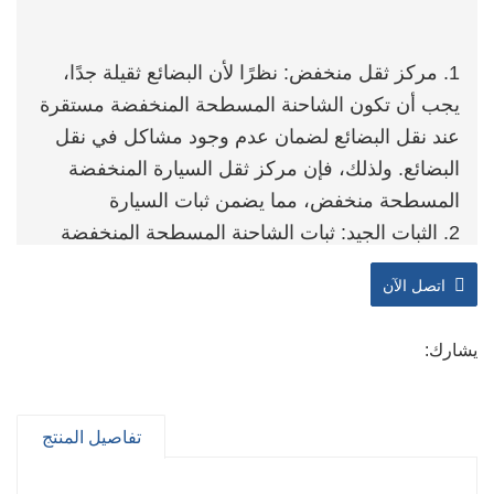
1. مركز ثقل منخفض: نظرًا لأن البضائع ثقيلة جدًا،
يجب أن تكون الشاحنة المسطحة المنخفضة مستقرة
عند نقل البضائع لضمان عدم وجود مشاكل في نقل
البضائع. ولذلك، فإن مركز ثقل السيارة المنخفضة
المسطحة منخفض، مما يضمن ثبات السيارة
2. الثبات الجيد: ثبات الشاحنة المسطحة المنخفضة
أفضل من ثبات الشاحنات الكبيرة الأخرى، من ناحية،
اتصل الآن
بسبب ارتفاع صندوقها المنخفض، من ناحية أخرى،
بسبب هيكلها التصميمي، واستخدام طريقة الثبات
يشارك:
الجيدة. في تصميم السور ومجموعات المكونات
3. عامل أمان ممتاز: تتمتع نصف المقطورة ذات
اللوحة المنخفضة بميزة كبيرة، وهي أنه عند نقل
تفاصيل المنتج
البضائع الثقيلة، يمكنها نقل البضائع بسرعة عالية جدًا.
بسبب خصائصها الممتازة، فإنها لا تؤدي إلى مخاطر