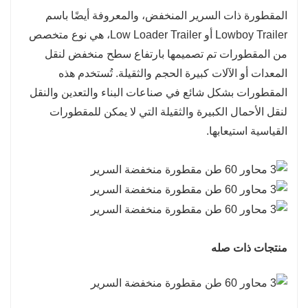
المقطورة ذات السرير المنخفض، والمعروفة أيضًا باسم
عند نقل البضائع في الوقت المناسب
Lowboy Trailer أو Low Loader Trailer، هي نوع متخصص
4. سهولة تحميل وتفريغ البضائع: ارتفاع منصة
من المقطورات تم تصميمها بارتفاع سطح منخفض لنقل
المقطورة المسطحة المنخفضة أقل من ارتفاع
المعدات أو الآلات كبيرة الحجم والثقيلة. تُستخدم هذه
المقطورة المسطحة العادية، والبضائع سهلة التحميل
المقطورات بشكل شائع في صناعات البناء والتعدين والنقل
والتفريغ
لنقل الأحمال الكبيرة والثقيلة التي لا يمكن للمقطورات
5. الارتفاع الإجمالي المنخفض: الارتفاع الإجمالي
القياسية استيعابها.
للمقطورة المنخفضة المسطحة منخفض، مما يمكن
أن يتجنب مشكلة تقييد الارتفاع
منتجات ذات صله