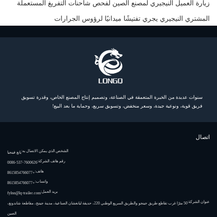
زيارة العميل النيجيري لمصنع الصين لفحص شاحنات التفريغ المستعملة
المشتري النيجيري يجري تفتيشًا ميدانيًا لرؤوس الجرارات
سنوات عديدة من الخبرة المتعمقة في الصناعة، وتصميم إنتاج المصنع الخاص، وقدرة تسويق
فريق قوية، ونوعية جيدة، وسعر منخفض، وتسويق سريع، وحماية ما بعد البيع!
اتصال
الشخص الذي يمكن الاتصال به:
يانغ فينجيا
رقم هاتف الشركة:
0086-537-7600626
هاتف:
+8615854766077
واتساب:
+8615854766077
بريد العمل:
fylnn@lq-trailer.com
عنوان الشركة:
50 مترًا غرب تقاطع طريق جينجو والطريق السريع الوطني 220، حديقة ليانغشان الصناعية، مدينة جيننج، مقاطعة شاندونغ،
الصين