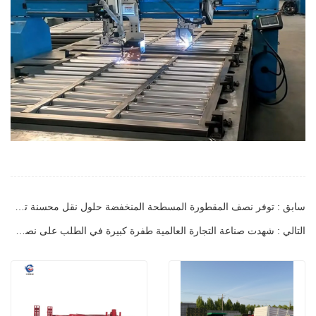
سابق : توفر نصف المقطورة المسطحة المنخفضة حلول نقل محسنة تستمر حلول النقل المبتكرة في إعادة تشكيل صناعة الخدمات اللوجستية
التالي : شهدت صناعة التجارة العالمية طفرة كبيرة في الطلب على نصف مقطورات الحاويات