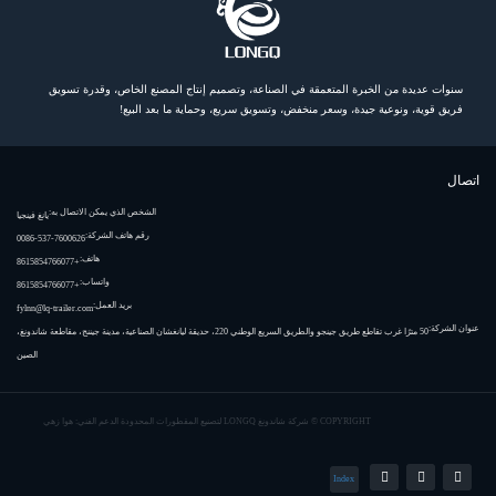
سنوات عديدة من الخبرة المتعمقة في الصناعة، وتصميم إنتاج المصنع الخاص، وقدرة تسويق
فريق قوية، ونوعية جيدة، وسعر منخفض، وتسويق سريع، وحماية ما بعد البيع!
اتصال
الشخص الذي يمكن الاتصال به:
يانغ فينجيا
رقم هاتف الشركة:
0086-537-7600626
هاتف:
+8615854766077
واتساب:
+8615854766077
بريد العمل:
fylnn@lq-trailer.com
عنوان الشركة:
50 مترًا غرب تقاطع طريق جينجو والطريق السريع الوطني 220، حديقة ليانغشان الصناعية، مدينة جيننج، مقاطعة شاندونغ،
الصين
COPYRIGHT ©
شركة شاندونغ LONGQ لتصنيع المقطورات المحدودة
الدعم الفني: هوا زهي
Index