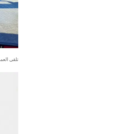
تلقى العميل مقطورة Drawtar المنخفضة الح