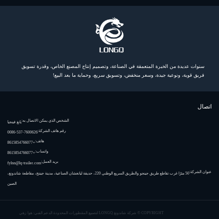
سنوات عديدة من الخبرة المتعمقة في الصناعة، وتصميم إنتاج المصنع الخاص، وقدرة تسويق
فريق قوية، ونوعية جيدة، وسعر منخفض، وتسويق سريع، وحماية ما بعد البيع!
اتصال
الشخص الذي يمكن الاتصال به:
يانغ فينجيا
رقم هاتف الشركة:
0086-537-7600626
هاتف:
+8615854766077
واتساب:
+8615854766077
بريد العمل:
fylnn@lq-trailer.com
عنوان الشركة:
50 مترًا غرب تقاطع طريق جينجو والطريق السريع الوطني 220، حديقة ليانغشان الصناعية، مدينة جيننج، مقاطعة شاندونغ،
الصين
COPYRIGHT ©
شركة شاندونغ LONGQ لتصنيع المقطورات المحدودة
الدعم الفني: هوا زهي